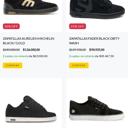
30
% OFF
35
% OFF
ZAPATILLAS AURELIEN MICHELIN
ZAPATILLAS FADER BLACK DIRTY
BLACK/ GOLD
WASH
$180.000,00
$126.000,00
$139.900,00
$90.935,00
2
cuotas sin interés
de
$63.000,00
2
cuotas sin interés
de
$45.467,50
COMPRAR
COMPRAR