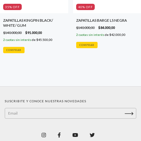
35
% OFF
40
% OFF
ZAPATILLAS KINGPIN BLACK/
ZAPATILLAS BARGE LS NEGRA
WHITE/ GUM
$140.000,00
$84.000,00
$140.000,00
$91.000,00
2
cuotas sin interés
de
$42.000,00
2
cuotas sin interés
de
$45.500,00
COMPRAR
COMPRAR
SUSCRIBITE Y CONOCE NUESTRAS NOVEDADES