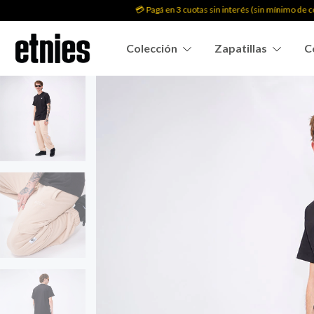
💳 Pagá en 3 cuotas sin interés (sin mínimo de compra
Colección
Zapatillas
C