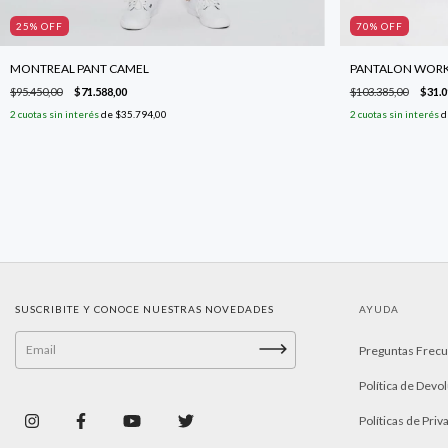
25
% OFF
70
% OFF
MONTREAL PANT CAMEL
PANTALON WORK
$95.450,00
$71.588,00
$103.385,00
$31.0
2
cuotas sin interés
de
$35.794,00
2
cuotas sin interés
d
SUSCRIBITE Y CONOCE NUESTRAS NOVEDADES
AYUDA
Preguntas Frec
Política de Devo
Políticas de Priv