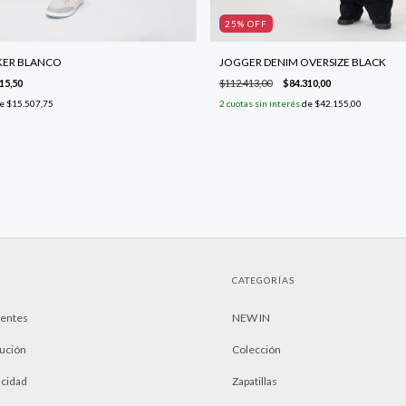
25
% OFF
ER BLANCO
JOGGER DENIM OVERSIZE BLACK
15,50
$112.413,00
$84.310,00
e
$15.507,75
2
cuotas sin interés
de
$42.155,00
CATEGORÍAS
uentes
NEW IN
lución
Colección
acidad
Zapatillas