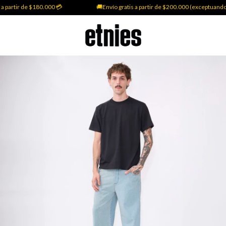
 partir de $180.000 💳
🚚Envío gratis a partir de $200.000 (exceptuando T