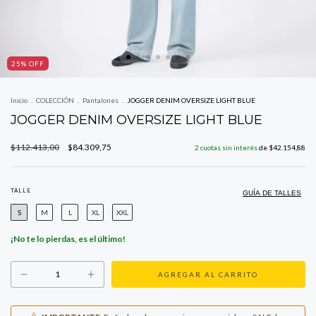
25
% OFF
Inicio
.
COLECCIÓN
.
Pantalones
.
JOGGER DENIM OVERSIZE LIGHT BLUE
JOGGER DENIM OVERSIZE LIGHT BLUE
$112.413,00
$84.309,75
2
cuotas sin interés
de
$42.154,88
TALLE
GUÍA DE TALLES
S
M
L
XL
XXL
¡No te lo pierdas, es el último!