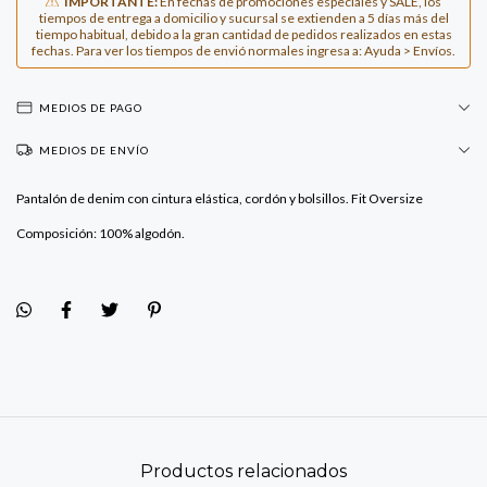
IMPORTANTE:
En fechas de promociones especiales y SALE, los
tiempos de entrega a domicilio y sucursal se extienden a 5 días más del
tiempo habitual, debido a la gran cantidad de pedidos realizados en estas
fechas. Para ver los tiempos de envió normales ingresa a: Ayuda > Envíos.
MEDIOS DE PAGO
MEDIOS DE ENVÍO
Pantalón de denim con cintura elástica, cordón y bolsillos. Fit Oversize
Composición: 100% algodón.
Productos relacionados