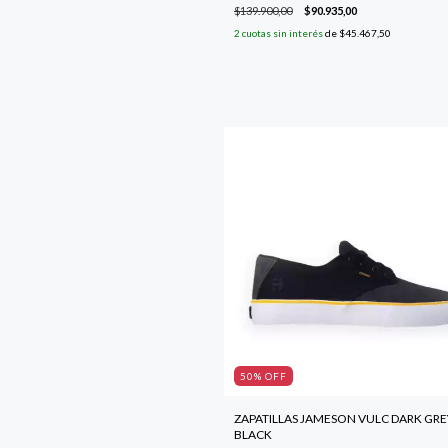
$139.900,00
$90.935,00
2
cuotas sin interés
de
$45.467,50
50
% OFF
ZAPATILLAS JAMESON VULC DARK GRE
BLACK