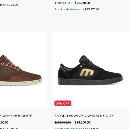
$181.500,00
$90.750,00
de
$47.125,00
2
cuotas sin interés
de
$45.375,00
50
% OFF
RY DARK CHOCOLATE
ZAPATILLAS WINDROW BLACK GOLD
100,00
$188.500,00
$94.250,00
de
$35.050,00
2
cuotas sin interés
de
$47.125,00