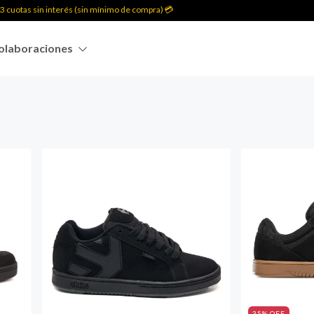
sin interés (sin mínimo de compra) 💳
💳 6 cuot
olaboraciones
35
% OFF