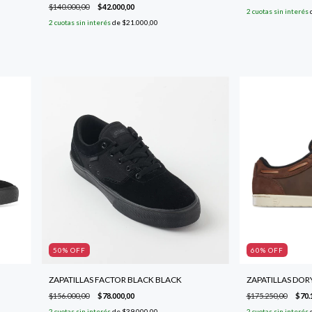
$140.000,00
$42.000,00
2
cuotas sin interés
2
cuotas sin interés
de
$21.000,00
50
% OFF
60
% OFF
ZAPATILLAS FACTOR BLACK BLACK
ZAPATILLAS DO
$156.000,00
$78.000,00
$175.250,00
$70.
2
cuotas sin interés
de
$39.000,00
2
cuotas sin interés