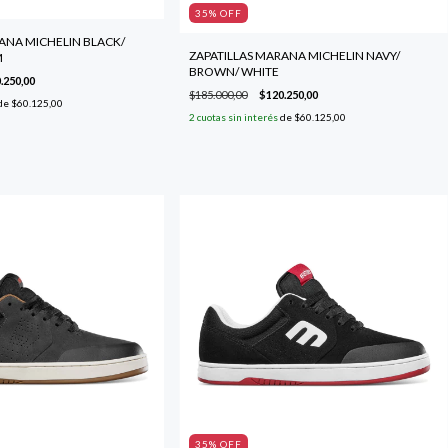
35
% OFF
ANA MICHELIN BLACK/
ZAPATILLAS MARANA MICHELIN NAVY/
M
BROWN/ WHITE
.250,00
$185.000,00
$120.250,00
de
$60.125,00
2
cuotas sin interés
de
$60.125,00
35
% OFF