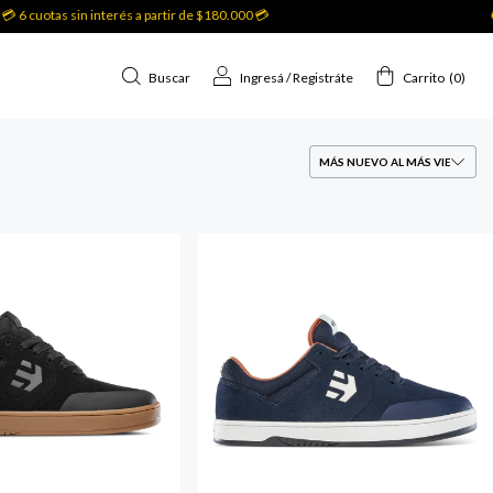
as sin interés a partir de $180.000 💳
🚚Envío gr
Buscar
Ingresá
/
Registráte
Carrito
(
0
)