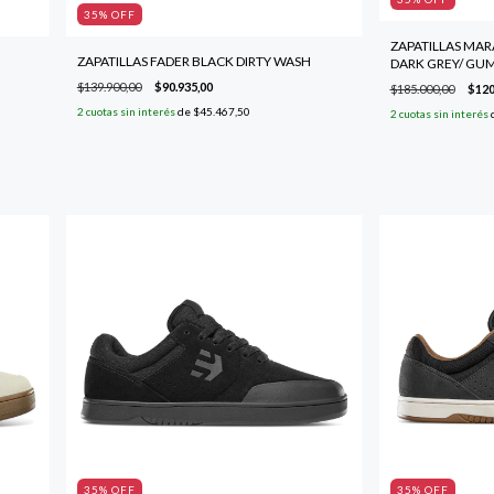
35
% OFF
ZAPATILLAS MAR
ZAPATILLAS FADER BLACK DIRTY WASH
DARK GREY/ GU
$139.900,00
$90.935,00
$185.000,00
$120
2
cuotas sin interés
de
$45.467,50
2
cuotas sin interés
35
% OFF
35
% OFF