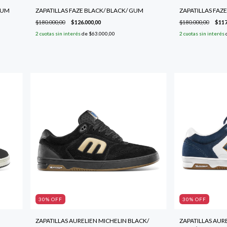
GUM
ZAPATILLAS FAZE BLACK/ BLACK/ GUM
ZAPATILLAS FAZE
$180.000,00
$126.000,00
$180.000,00
$117
2
cuotas sin interés
de
$63.000,00
2
cuotas sin interés
30
% OFF
30
% OFF
ZAPATILLAS AURELIEN MICHELIN BLACK/
ZAPATILLAS AUR