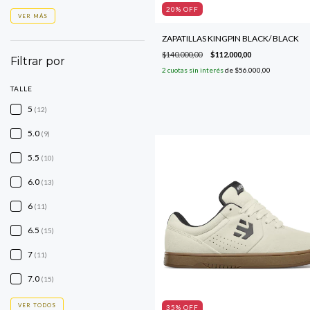
20
% OFF
VER MÁS
ZAPATILLAS KINGPIN BLACK/ BLACK
$140.000,00
$112.000,00
Filtrar por
2
cuotas sin interés
de
$56.000,00
TALLE
5
(12)
5.0
(9)
5.5
(10)
6.0
(13)
6
(11)
6.5
(15)
7
(11)
7.0
(15)
VER TODOS
35
% OFF