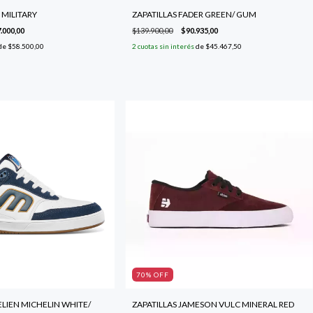
 MILITARY
ZAPATILLAS FADER GREEN/ GUM
.000,00
$139.900,00
$90.935,00
de
$58.500,00
2
cuotas sin interés
de
$45.467,50
70
% OFF
ELIEN MICHELIN WHITE/
ZAPATILLAS JAMESON VULC MINERAL RED