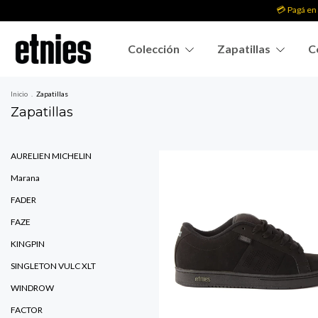
💳 Pagá en 3 cuotas 
Colección
Zapatillas
C
Inicio
.
Zapatillas
Zapatillas
AURELIEN MICHELIN
Marana
FADER
FAZE
KINGPIN
SINGLETON VULC XLT
WINDROW
FACTOR