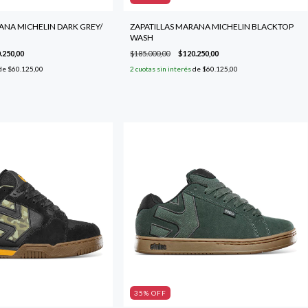
ANA MICHELIN DARK GREY/
ZAPATILLAS MARANA MICHELIN BLACKTOP
WASH
.250,00
$185.000,00
$120.250,00
de
$60.125,00
2
cuotas sin interés
de
$60.125,00
35
% OFF