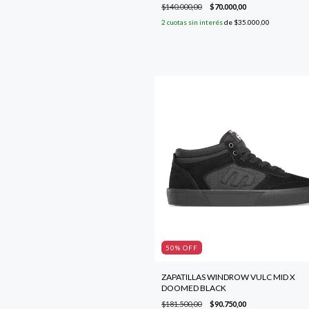
$140.000,00
$70.000,00
2
cuotas sin interés
de
$35.000,00
50
% OFF
ZAPATILLAS WINDROW VULC MID X
DOOMED BLACK
$181.500,00
$90.750,00