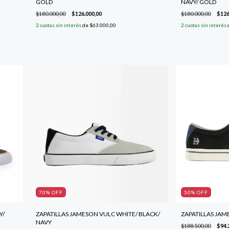
GOLD
NAVY/ GOLD
$180.000,00
$126.000,00
$180.000,00
$126
2
cuotas sin interés
de
$63.000,00
2
cuotas sin interés
70
% OFF
50
% OFF
Y/
ZAPATILLAS JAMESON VULC WHITE/ BLACK/
ZAPATILLAS JAM
NAVY
$188.500,00
$94.