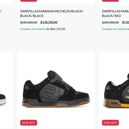
/
ZAPATILLAS MARANA MICHELIN BLACK/
ZAPATILLAS MAR
BLACK/ BLACK
BLACK/ RED
$185.000,00
$120.250,00
$185.000,00
$120
2
cuotas sin interés
de
$60.125,00
2
cuotas sin interés
30
% OFF
35
% OFF