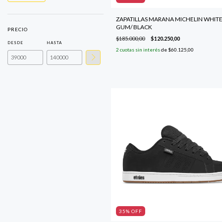
ZAPATILLAS MARANA MICHELIN WHITE
GUM/ BLACK
PRECIO
$185.000,00
$120.250,00
DESDE
HASTA
2
cuotas sin interés
de
$60.125,00
35
% OFF