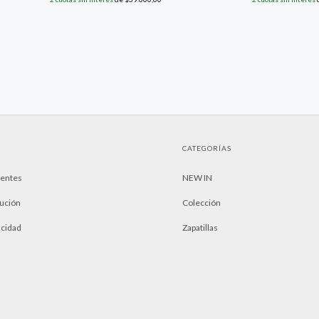
CATEGORÍAS
uentes
NEW IN
lución
Colección
acidad
Zapatillas