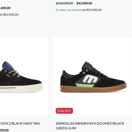
$140.000,00
$42.000,00
.000,00
2
cuotas sin interés
de
$21.000,00
de
$63.000,00
50
% OFF
ESON 2 BLACK NAVY TAN
ZAPATILLAS WINDROW X DOOMED BLACK
GREEN GUM
250,00