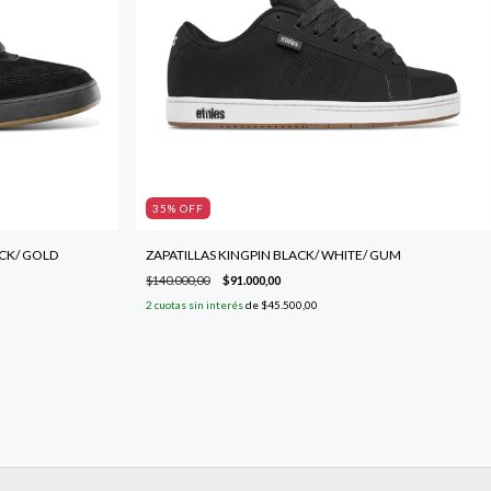
35
% OFF
ACK/ GOLD
ZAPATILLAS KINGPIN BLACK/ WHITE/ GUM
$140.000,00
$91.000,00
2
cuotas sin interés
de
$45.500,00