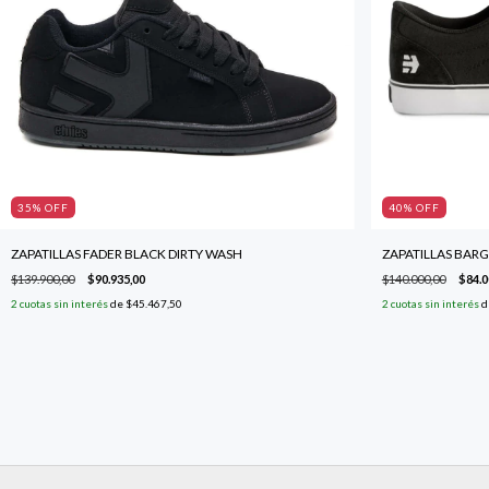
35
% OFF
40
% OFF
ZAPATILLAS FADER BLACK DIRTY WASH
ZAPATILLAS BARG
$139.900,00
$90.935,00
$140.000,00
$84.0
2
cuotas sin interés
de
$45.467,50
2
cuotas sin interés
d