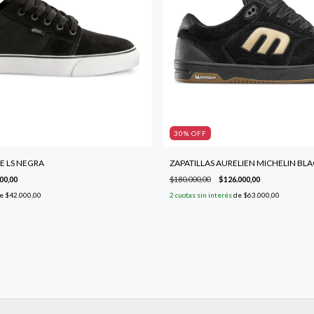
30
% OFF
E LS NEGRA
ZAPATILLAS AURELIEN MICHELIN BL
00,00
$180.000,00
$126.000,00
e
$42.000,00
2
cuotas sin interés
de
$63.000,00