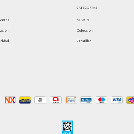
CATEGORÍAS
uentes
NEW IN
lución
Colección
acidad
Zapatillas