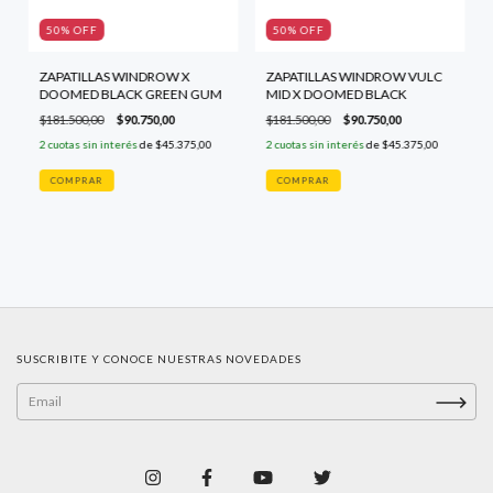
50
% OFF
50
% OFF
ZAPATILLAS WINDROW X
ZAPATILLAS WINDROW VULC
DOOMED BLACK GREEN GUM
MID X DOOMED BLACK
$181.500,00
$90.750,00
$181.500,00
$90.750,00
2
cuotas sin interés
de
$45.375,00
2
cuotas sin interés
de
$45.375,00
COMPRAR
COMPRAR
SUSCRIBITE Y CONOCE NUESTRAS NOVEDADES