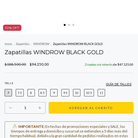
50
% OFF
Inicio
.
Zapatillas
.
WINDROW
.
Zapatillas WINDROW BLACK GOLD
Zapatillas WINDROW BLACK GOLD
$188.500,00
$94.250,00
2
cuotas sin interés
de
$47.125,00
TALLE
GUÍA DE TALLES
7
7.5
8
8.5
9
9.5
10
10.5
11
IMPORTANTE:
En fechas de promociones especiales y SALE, los
tiempos de entrega a domicilio y sucursal se extienden a 5 días más del
tiempo habitual, debido a la gran cantidad de pedidos realizados en estas