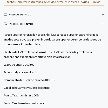
fechas. Para ver los tiempos de envió normales ingresa a: Ayuda > Envíos.
MEDIOS DE PAGO
MEDIOS DE ENVÍO
Parte superior reforzada Force Shield. La carcasa superior extra reforzada
añade apoya y ayuda a prevenir que la parte superior se embolse después de
patinar o montar en bicicleta.)
Plantilla de EVA moldeada Foam Lite 2 . EVA contorneada y moldeada
proporciona excelente amortiguación lista para usar.
Lazos de encaje ocultos
Silueta delgada y estilizada
Compuesto de suela de caucho 400NBS
Capellada: Canvas y cuero descarne.
Forro: Textil poliéster 100%
Suela: Caucho natural vulcanizado.