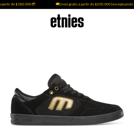
partir de $180.000 💳
🚚Envío gratis a partir de $200.000 (exceptuando Ti