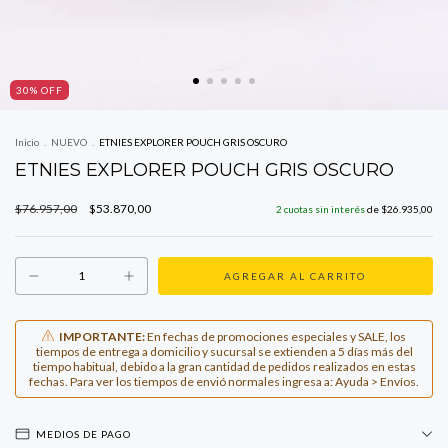
30
% OFF
Inicio
.
NUEVO
.
ETNIES EXPLORER POUCH GRIS OSCURO
ETNIES EXPLORER POUCH GRIS OSCURO
$76.957,00
$53.870,00
2
cuotas sin interés
de
$26.935,00
IMPORTANTE:
En fechas de promociones especiales y SALE, los
tiempos de entrega a domicilio y sucursal se extienden a 5 días más del
tiempo habitual, debido a la gran cantidad de pedidos realizados en estas
fechas. Para ver los tiempos de envió normales ingresa a: Ayuda > Envíos.
MEDIOS DE PAGO